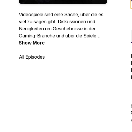
Videospiele sind eine Sache, über die es
viel zu sagen gibt. Diskussionen und
Neuigkeiten um Geschehnisse in der
Gaming-Branche und über die Spiele
selbst finden sich in diesem Podcast:
Show More
Games Happen - Der Videospiele-
Podcast von und mit Knopey (irgend so
All Episodes
ein Gaming-Typ, den du vielleicht oder
vielleicht auch nicht kennst). Mit Musik
von Dark Fantasy Studio, HoliznaCC0
und weiteren.