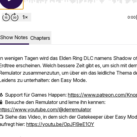
Use Left/Right to seek, Home/End to jump to start o
0:00
Show Notes
Chapters
In wenigen Tagen wird das Elden Ring DLC namens Shadow of
Erdtree erscheinen. Welch bessere Zeit gibt es, um sich mit de
Remulator zusammenzutun, um über ein das leidliche Thema d
Leidens zu unterhalten: den Easy Mode.
🐧 Support für Games Happen:
https://www.patreon.com/Kno
🧴 Besuche den Remulator und lerne ihn kennen:
https://www.youtube.com/@derremulator
📺 Siehe das Video, in dem sich der Gatekeeper über Easy Mo
aufregt hier:
https://youtu.be/OpJFl9eE1OY