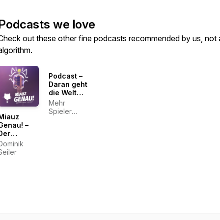
Podcasts we love
Check out these other fine podcasts recommended by us, not 
algorithm.
Podcast –
Daran geht
die Welt
zugrunde
Mehr
Spieler
Miauz
Crew
Genau! –
Der
deutsche
Dominik
Pokémon
Seiler
Podcast