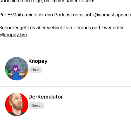
Abonniere und folge, um immer dabei zu sein!
Per E-Mail erreicht ihr den Podcast unter:
info@gameshappen.
Schneller geht es aber vielleicht via Threads und zwar unter
@knopey.live
.
Knopey
Host
DerRemulator
Guest