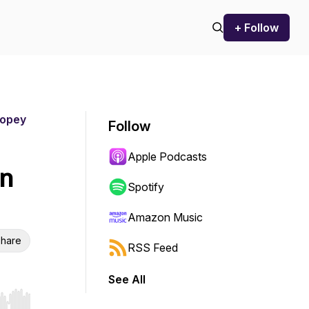
+ Follow
nopey
Follow
Apple Podcasts
en
Spotify
Amazon Music
hare
RSS Feed
See All