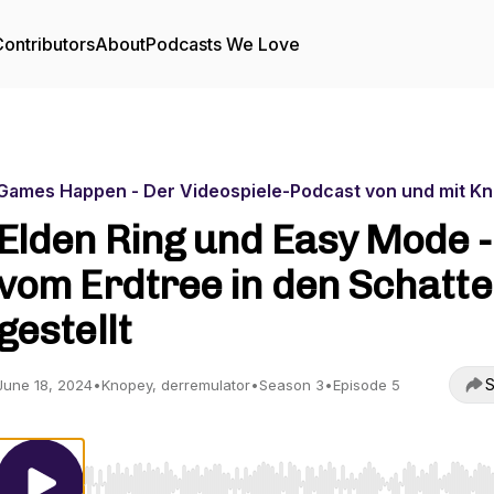
ontributors
About
Podcasts We Love
Games Happen - Der Videospiele-Podcast von und mit K
Elden Ring und Easy Mode -
vom Erdtree in den Schatt
gestellt
S
June 18, 2024
•
Knopey, derremulator
•
Season 3
•
Episode 5