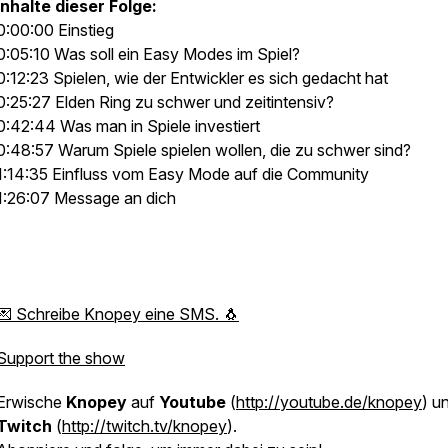
Inhalte dieser Folge:
0:00:00 Einstieg
0:05:10 Was soll ein Easy Modes im Spiel?
0:12:23 Spielen, wie der Entwickler es sich gedacht hat
0:25:27 Elden Ring zu schwer und zeitintensiv?
0:42:44 Was man in Spiele investiert
0:48:57 Warum Spiele spielen wollen, die zu schwer sind?
1:14:35 Einfluss vom Easy Mode auf die Community
1:26:07 Message an dich
💌 Schreibe Knopey eine SMS. 🐧
Support the show
Erwische
Knopey
auf
Youtube
(
http://youtube.de/knopey
) u
Twitch
(
http://twitch.tv/knopey
).