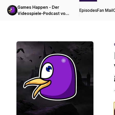
Games Happen - Der
Episodes
Fan Mail
C
Videospiele-Podcast von
und mit Knopey