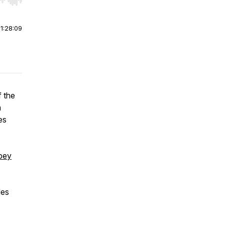
r end. Hold shift to jump forward or backward.
|
1:28:09
 the
m
es
pey
des