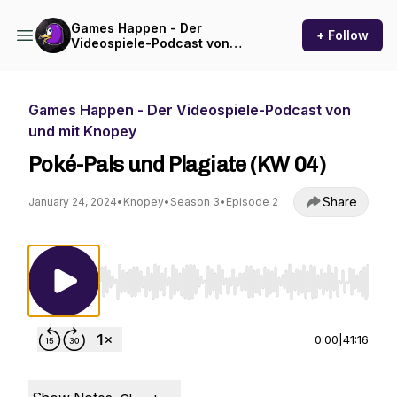
Games Happen - Der
+ Follow
Videospiele-Podcast von
und mit Knopey
Games Happen - Der Videospiele-Podcast von
und mit Knopey
Poké-Pals und Plagiate (KW 04)
Share
January 24, 2024
•
Knopey
•
Season 3
•
Episode 2
Use Left/Right to seek, Home/End to jump to st
0:00
|
41:16