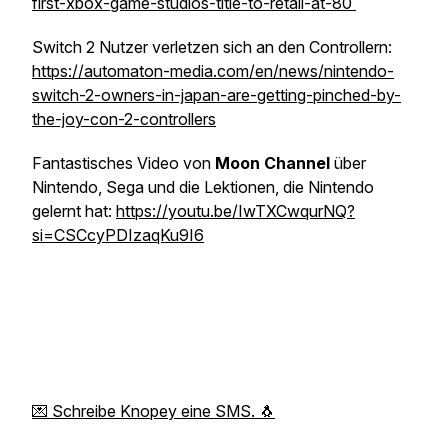
first-xbox-game-studios-title-to-retail-at-80
Switch 2 Nutzer verletzen sich an den Controllern:
https://automaton-media.com/en/news/nintendo-
switch-2-owners-in-japan-are-getting-pinched-by-
the-joy-con-2-controllers
Fantastisches Video von
Moon Channel
über
Nintendo, Sega und die Lektionen, die Nintendo
gelernt hat:
https://youtu.be/IwTXCwqurNQ?
si=CSCcyPDIzaqKu9I6
💌 Schreibe Knopey eine SMS. 🐧