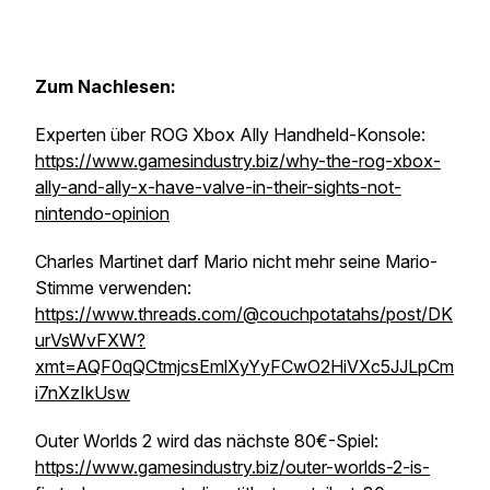
Zum Nachlesen:
Experten über ROG Xbox Ally Handheld-Konsole:
https://www.gamesindustry.biz/why-the-rog-xbox-
ally-and-ally-x-have-valve-in-their-sights-not-
nintendo-opinion
Charles Martinet darf Mario nicht mehr seine Mario-
Stimme verwenden:
https://www.threads.com/@couchpotatahs/post/DK
urVsWvFXW?
xmt=AQF0qQCtmjcsEmlXyYyFCwO2HiVXc5JJLpCm
i7nXzIkUsw
Outer Worlds 2 wird das nächste 80€-Spiel:
https://www.gamesindustry.biz/outer-worlds-2-is-