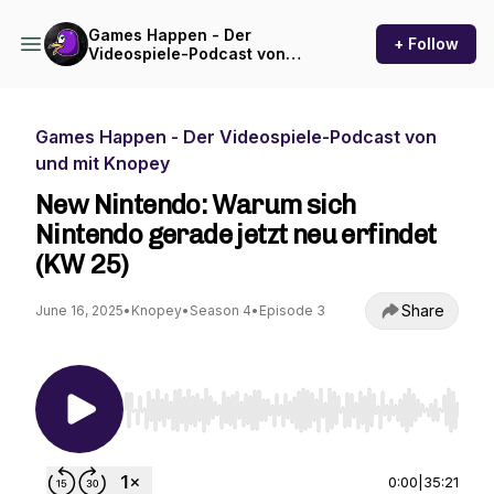
Games Happen - Der
+ Follow
Videospiele-Podcast von
und mit Knopey
Games Happen - Der Videospiele-Podcast von
und mit Knopey
New Nintendo: Warum sich
Nintendo gerade jetzt neu erfindet
(KW 25)
Share
June 16, 2025
•
Knopey
•
Season 4
•
Episode 3
Use Left/Right to seek, Home/End to jump to st
0:00
|
35:21