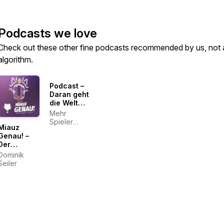
Podcasts we love
Check out these other fine podcasts recommended by us, not 
algorithm.
Podcast –
Daran geht
die Welt
zugrunde
Mehr
Spieler
Miauz
Crew
Genau! –
Der
deutsche
Dominik
Pokémon
Seiler
Podcast