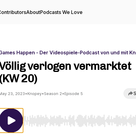
ontributors
About
Podcasts We Love
Games Happen - Der Videospiele-Podcast von und mit K
Völlig verlogen vermarktet
(KW 20)
S
May 23, 2023
•
Knopey
•
Season 2
•
Episode 5
Use Left/Right to seek, Home/End to jump to start o