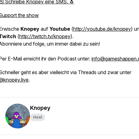
💌 Schreibe Knopey eine SMS. 🐧
Support the show
Erwische
Knopey
auf
Youtube
(
http://youtube.de/knopey
) u
Twitch
(
http://twitch.tv/knopey
).
Abonniere und folge, um immer dabei zu sein!
Per E-Mail erreicht ihr den Podcast unter:
info@gameshappen.
Schneller geht es aber vielleicht via Threads und zwar unter
@knopey.live
.
Knopey
Host