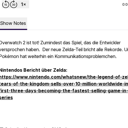
0:
Show Notes
Overwatch 2 ist tot! Zumindest
das
Spiel, das die Entwickler
versprochen haben. Der neue Zelda-Teil bricht alle Rekorde. 
Pokémon hat weiterhin ein Kommunikationsproblemchen.
Nintendos Bericht über Zelda:
https://www.nintendo.com/whatsnew/the-legend-of-ze
tears-of-the-kingdom-sells-over-10-million-worldwide-in
first-three-days-becoming-the-fastest-selling-game-in
series