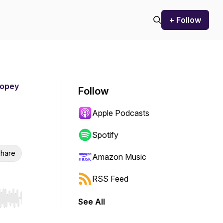
+ Follow
nopey
Follow
Apple Podcasts
Spotify
hare
Amazon Music
RSS Feed
See All
r end. Hold shift to jump forward or backward.