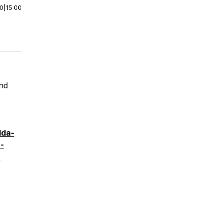
00
|
15:00
Und
lda-
-
-