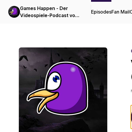
Games Happen - Der
Episodes
Fan Mail
C
Videospiele-Podcast von
und mit Knopey