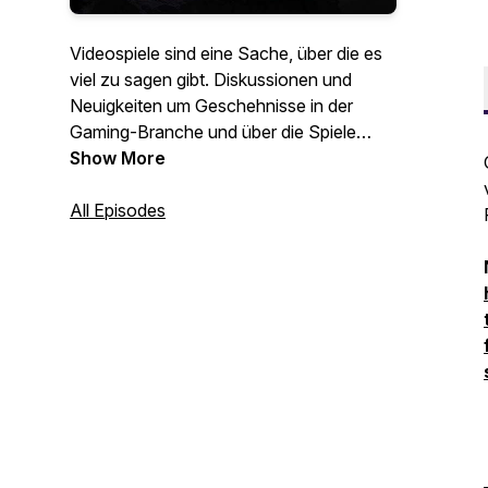
Videospiele sind eine Sache, über die es
viel zu sagen gibt. Diskussionen und
Neuigkeiten um Geschehnisse in der
Gaming-Branche und über die Spiele
selbst finden sich in diesem Podcast:
Show More
Games Happen - Der Videospiele-
Podcast von und mit Knopey (irgend so
All Episodes
ein Gaming-Typ, den du vielleicht oder
vielleicht auch nicht kennst). Mit Musik
von Dark Fantasy Studio, HoliznaCC0
und weiteren.